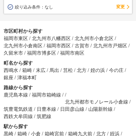
変更
絞り込み条件：
なし
市区町村から探す
福岡市東区
/
北九州市八幡西区
/
北九州市小倉北区
/
北九州市小倉南区
/
福岡市西区
/
古賀市
/
北九州市戸畑区
/
久留米市
/
福岡市博多区
/
福岡市南区
町名から探す
西鳴水
/
箱崎
/
末広
/
馬出
/
筥松
/
北方
/
姪の浜
/
今の庄
/
銀座
/
津福本町
路線から探す
鹿児島本線
/
福岡市箱崎線
/
/
北九州都市モノレール小倉線
/
筑豊電気鉄道
/
日豊本線
/
日田彦山線
/
山陽新幹線
/
西鉄大牟田線
/
筑肥線
駅から探す
黒崎
/
箱崎
/
小倉
/
箱崎宮前
/
箱崎九大前
/
北方
/
姪浜
/