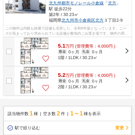
北九州都市モノレール小倉線
「
北方
」
駅 徒歩22分
築2年 / 30.23㎡
福岡県
北九州市小倉南区
北方
３丁目2-9
この物件は内観も綺麗で設備も充実した、令和6年築となっています。ニー
ズが高まっており求められている設備が敷地内ごみ置き場です。物件の周辺
に2駅あるので移動範囲も広がります。...
5.1
万
円
(管理費等：4,000円 )
0ヶ月
0ヶ月
敷金
礼金
1階 / 1LDK / 30.23㎡
5.2
万
円
(管理費等：4,000円 )
0ヶ月
0ヶ月
敷金
礼金
2階 / 1LDK / 30.23㎡
1
2
1～1
該当物件数
棟
空き数
件
棟を表示
駅で絞り込む
変更