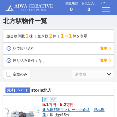
メニュー
閲覧履歴
お気に入り
0
0
北方駅物件一覧
1
2
1～1
該当物件数
棟
空き数
件
棟を表示
駅で絞り込む
変更
変更
絞り込み条件：
なし
空室のみ
storia北方
賃貸 | アパート
敷0
礼0
5.1
5.2
万円～
万円
北九州都市モノレール小倉線
「
競馬場
前
」駅 徒歩15分