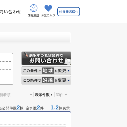
問い合わせ
閲覧履歴
お気に入り
表示件数：
2
2
1-2
当公開件数
棟 空き数
件
棟表示