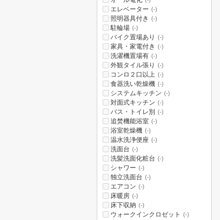
(-)
エレベーター
(-)
照明器具付き
(-)
駐輪場
(-)
バイク置場あり
(-)
家具・家電付き
(-)
洗濯機置場有
(-)
外観タイル張り
(-)
コンロ２口以上
(-)
食器洗い乾燥機
(-)
システムキッチン
(-)
対面式キッチン
(-)
バス・トイレ別
(-)
追焚機能浴室
(-)
浴室乾燥機
(-)
温水洗浄便座
(-)
洗面台
(-)
洗髪洗面化粧台
(-)
シャワー
(-)
独立洗面台
(-)
エアコン
(-)
床暖房
(-)
床下収納
(-)
ウォークインクロゼット
(-)