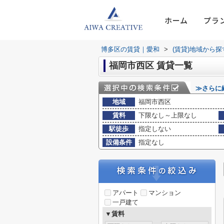
ホーム
プラ
博多区の賃貸｜愛和
>
(賃貸)地域から探
福岡市西区 賃貸一覧
≫さらに
地域
福岡市西区
賃料
下限なし～上限なし
駅徒歩
指定しない
設備条件
指定なし
アパート
マンション
一戸建て
▼賃料