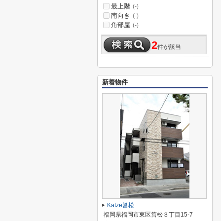
最上階
(-)
南向き
(-)
角部屋
(-)
2
件が該当
新着物件
Katze筥松
福岡県福岡市東区筥松３丁目15-7