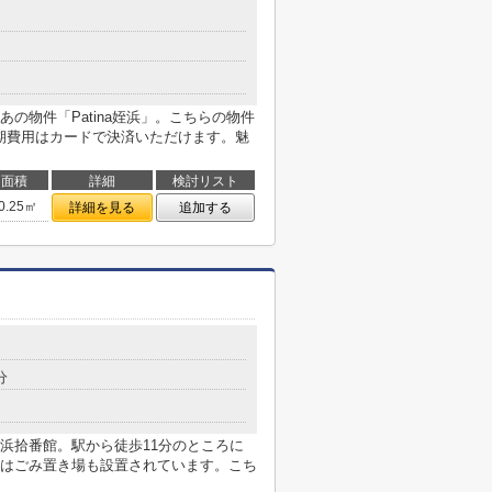
の物件「Patina姪浜」。こちらの物件
初期費用はカードで決済いただけます。魅
面積
詳細
検討リスト
0.25㎡
詳細を見る
追加する
分
浜拾番館。駅から徒歩11分のところに
はごみ置き場も設置されています。こち