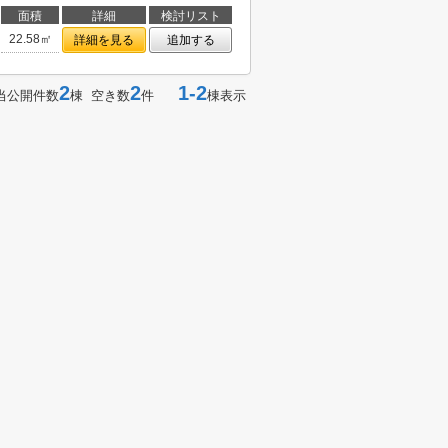
面積
詳細
検討リスト
22.58㎡
詳細を見る
追加する
2
2
1-2
当公開件数
棟 空き数
件
棟表示