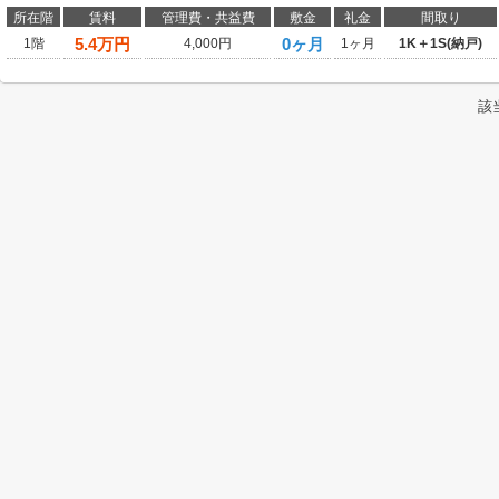
所在階
賃料
管理費・共益費
敷金
礼金
間取り
5.4
万円
0ヶ月
1階
4,000円
1ヶ月
1K＋1S(納戸)
該