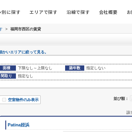
ン別に探す
エリアで探す
沿線で探す
会社概要
お
す
>
福岡市西区の賃貸
細かいエリアに絞って見る。
面積
下限なし～上限なし
築年数
指定しない
間取り
指定なし
並び順：
空室物件のみ表示
該
Patina姪浜