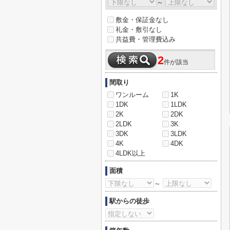
～
敷金・保証金なし
礼金・敷引なし
共益費・管理費込み
2
件が該当
間取り
ワンルーム
1K
1DK
1LDK
2K
2DK
2LDK
3K
3DK
3LDK
4K
4DK
4LDK以上
面積
～
駅からの徒歩