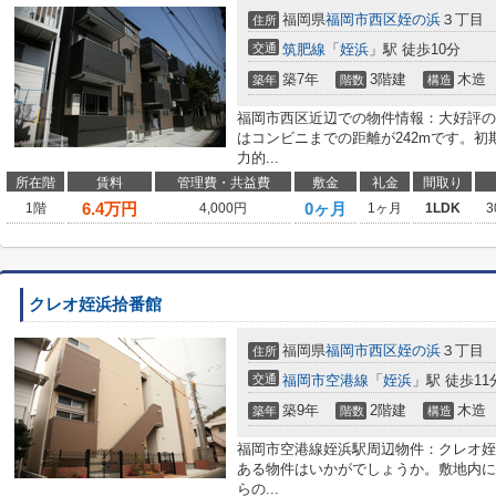
福岡県
福岡市西区
姪の浜
３丁目
住所
交通
筑肥線
「
姪浜
」駅 徒歩10分
築7年
3階建
木造
築年
階数
構造
福岡市西区近辺での物件情報：大好評のあ
はコンビニまでの距離が242mです。
力的...
所在階
賃料
管理費・共益費
敷金
礼金
間取り
6.4
万円
0ヶ月
1階
4,000円
1ヶ月
1LDK
3
クレオ姪浜拾番館
福岡県
福岡市西区
姪の浜
３丁目
住所
交通
福岡市空港線
「
姪浜
」駅 徒歩11
築9年
2階建
木造
築年
階数
構造
福岡市空港線姪浜駅周辺物件：クレオ姪
ある物件はいかがでしょうか。敷地内に
らの...