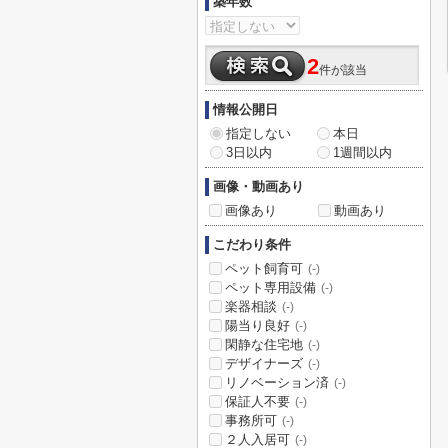
築年数
2
件が該当
情報公開日
指定しない
本日
3日以内
1週間以内
画像・動画あり
画像あり
動画あり
こだわり条件
ペット飼育可
(-)
ペット専用設備
(-)
楽器相談
(-)
陽当り良好
(-)
閑静な住宅地
(-)
デザイナーズ
(-)
リノベーション済
(-)
保証人不要
(-)
事務所可
(-)
２人入居可
(-)