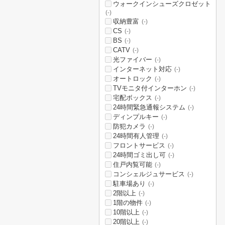
ウォークインシューズクロゼット
(-)
収納豊富
(-)
CS
(-)
BS
(-)
CATV
(-)
光ファイバー
(-)
インターネット対応
(-)
オートロック
(-)
TVモニタ付インターホン
(-)
宅配ボックス
(-)
24時間緊急通報システム
(-)
ディンプルキー
(-)
防犯カメラ
(-)
24時間有人管理
(-)
フロントサービス
(-)
24時間ゴミ出し可
(-)
住戸内覧可能
(-)
コンシェルジュサービス
(-)
駐車場あり
(-)
2階以上
(-)
1階の物件
(-)
10階以上
(-)
20階以上
(-)