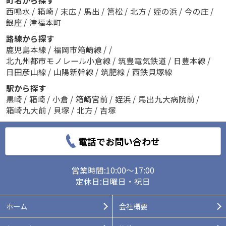
町名から探す
西鳴水
/
箱崎
/
末広
/
馬出
/
筥松
/
北方
/
姪の浜
/
今の庄
/
銀座
/
津福本町
路線から探す
鹿児島本線
/
福岡市箱崎線
/
/
北九州都市モノレール小倉線
/
筑豊電気鉄道
/
日豊本線
/
日田彦山線
/
山陽新幹線
/
筑肥線
/
西鉄貝塚線
駅から探す
黒崎
/
箱崎
/
小倉
/
箱崎宮前
/
姪浜
/
馬出九大病院前
/
箱崎九大前
/
貝塚
/
北方
/
吉塚
電話でお問い合わせ
営業時間:10:00～17:00
定休日:日曜日・祝日
ホーム
会社概要