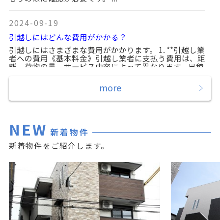
2024-09-19
引越しにはどんな費用がかかる？
引越しにはさまざまな費用がかかります。 1. **引越し業
者への費用《基本料金》引越し業者に支払う費用は、距
離、荷物の量、サービス内容によって異なります。見積
もりの際に確認が必要です。 ...
more
2024-09-19
引越しにはどんな費用がかかる？
NEW
引越しにはさまざまな費用がかかります。 1. **引越し業
新着物件
者への費用《基本料金》引越し業者に支払う費用は、距
離、荷物の量、サービス内容によって異なります。見積
新着物件をご紹介します。
もりの際に確認が必要です。 ...
2024-08-28
台風10号に備えてください
javascript:void(0);...