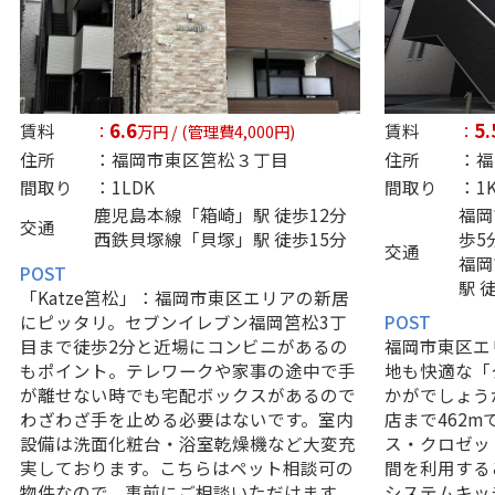
6.6
5.
賃料
賃料
：
万円 / (管理費4,000円)
：
住所
：福岡市東区筥松３丁目
住所
：福
間取り
：1LDK
間取り
：1
鹿児島本線
「
箱崎
」駅 徒歩12分
福岡
交通
西鉄貝塚線
「
貝塚
」駅 徒歩15分
歩5
交通
福岡
POST
駅 
「Katze筥松」：福岡市東区エリアの新居
にピッタリ。セブンイレブン福岡筥松3丁
POST
目まで徒歩2分と近場にコンビニがあるの
福岡市東区エ
もポイント。テレワークや家事の途中で手
地も快適な「
が離せない時でも宅配ボックスがあるので
かがでしょう
わざわざ手を止める必要はないです。室内
店まで462
設備は洗面化粧台・浴室乾燥機など大変充
ス・クロゼッ
実しております。こちらはペット相談可の
間を利用する
物件なので、事前にご相談いただけます。
システムキッ