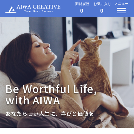
メニュー
閲覧履歴
お気に入り
0
0
Be Worthful Life,
with AIWA
あなたらしい人生に、喜びと価値を