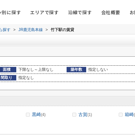
ン別に探す
エリアで探す
沿線で探す
会社概要
お
から探す
>
JR鹿児島本線
>
竹下駅の賃貸
面積
下限なし～上限なし
築年数
指定しない
間取り
指定なし
黒崎
古賀
箱崎
(4)
(1)