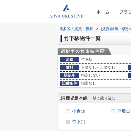
ホーム
プラ
博多区の賃貸｜愛和
>
(賃貸)路線・駅
竹下駅物件一覧
沿線
竹下駅
賃料
下限なし～上限なし
駅徒歩
指定しない
設備条件
指定なし
JR鹿児島本線
駅で絞り込む
小倉
戸畑
(3)
(1)
竹下
(1)