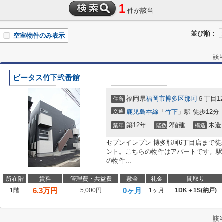
1
件が該当
並び順：
空室物件のみ表示
該
ビータス竹下弐番館
福岡県
福岡市博多区
那珂
６丁目12
住所
交通
鹿児島本線
「
竹下
」駅 徒歩12分
築12年
2階建
木造
築年
階数
構造
セブンイレブン 博多那珂6丁目店まで
ント。こちらの物件はアパートです。駅
の物件...
所在階
賃料
管理費・共益費
敷金
礼金
間取り
6.3
万円
0ヶ月
1階
5,000円
1ヶ月
1DK＋1S(納戸)
該