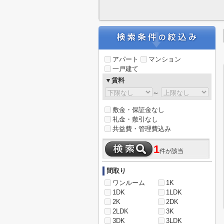
アパート
マンション
一戸建て
▼賃料
～
敷金・保証金なし
礼金・敷引なし
共益費・管理費込み
1
件が該当
間取り
ワンルーム
1K
1DK
1LDK
2K
2DK
2LDK
3K
3DK
3LDK