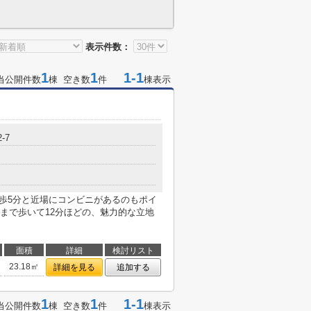
表示件数：
1
1
1-1
当公開件数
棟 空き数
件
棟表示
-7
徒歩5分と近場にコンビニがあるのもポイ
まで歩いて12分ほどの、魅力的な立地
面積
詳細
検討リスト
23.18㎡
詳細を見る
追加する
1
1
1-1
当公開件数
棟 空き数
件
棟表示