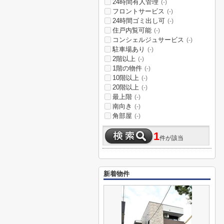
24時間有人管理
(-)
フロントサービス
(-)
24時間ゴミ出し可
(-)
住戸内覧可能
(-)
コンシェルジュサービス
(-)
駐車場あり
(-)
2階以上
(-)
1階の物件
(-)
10階以上
(-)
20階以上
(-)
最上階
(-)
南向き
(-)
角部屋
(-)
1
件が該当
新着物件