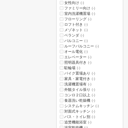
女性向け
(-)
ファミリー向け
(-)
室内洗濯機置場
(-)
フローリング
(-)
ロフト付き
(-)
メゾネット
(-)
ベランダ
(-)
バルコニー
(-)
ルーフバルコニー
(-)
オール電化
(-)
エレベーター
(-)
照明器具付き
(-)
駐輪場
(-)
バイク置場あり
(-)
家具・家電付き
(-)
洗濯機置場有
(-)
外観タイル張り
(-)
コンロ２口以上
(-)
食器洗い乾燥機
(-)
システムキッチン
(-)
対面式キッチン
(-)
バス・トイレ別
(-)
追焚機能浴室
(-)
浴室乾燥機
(-)