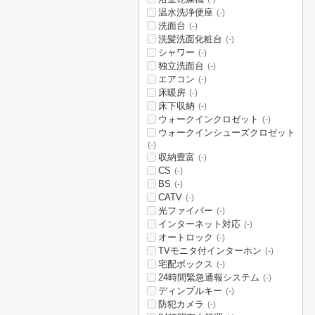
温水洗浄便座
(-)
洗面台
(-)
洗髪洗面化粧台
(-)
シャワー
(-)
独立洗面台
(-)
エアコン
(-)
床暖房
(-)
床下収納
(-)
ウォークインクロゼット
(-)
ウォークインシューズクロゼット
(-)
収納豊富
(-)
CS
(-)
BS
(-)
CATV
(-)
光ファイバー
(-)
インターネット対応
(-)
オートロック
(-)
TVモニタ付インターホン
(-)
宅配ボックス
(-)
24時間緊急通報システム
(-)
ディンプルキー
(-)
防犯カメラ
(-)