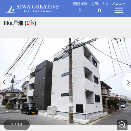
メニュー
閲覧履歴
お気に入り
1
0
fika戸畑 (
1
室)
1 / 13