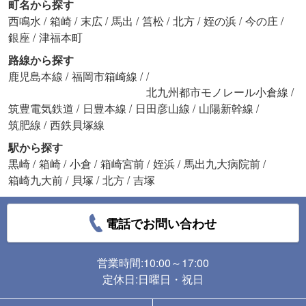
町名から探す
西鳴水
/
箱崎
/
末広
/
馬出
/
筥松
/
北方
/
姪の浜
/
今の庄
/
銀座
/
津福本町
路線から探す
鹿児島本線
/
福岡市箱崎線
/
/
北九州都市モノレール小倉線
/
筑豊電気鉄道
/
日豊本線
/
日田彦山線
/
山陽新幹線
/
筑肥線
/
西鉄貝塚線
駅から探す
黒崎
/
箱崎
/
小倉
/
箱崎宮前
/
姪浜
/
馬出九大病院前
/
箱崎九大前
/
貝塚
/
北方
/
吉塚
電話でお問い合わせ
営業時間:10:00～17:00
定休日:日曜日・祝日