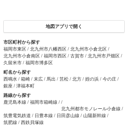
地図アプリで開く
市区町村から探す
福岡市東区
/
北九州市八幡西区
/
北九州市小倉北区
/
北九州市小倉南区
/
福岡市西区
/
古賀市
/
北九州市戸畑区
/
久留米市
/
福岡市博多区
町名から探す
西鳴水
/
箱崎
/
末広
/
馬出
/
筥松
/
北方
/
姪の浜
/
今の庄
/
銀座
/
津福本町
路線から探す
鹿児島本線
/
福岡市箱崎線
/
/
北九州都市モノレール小倉線
/
筑豊電気鉄道
/
日豊本線
/
日田彦山線
/
山陽新幹線
/
筑肥線
/
西鉄貝塚線