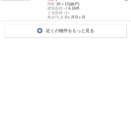
間取:
1K＋1S(納戸)
建物面積:
- / 6.16坪
土地面積:
- / -
敷金/礼金:
0ヶ月/0ヶ月
近くの物件をもっと見る