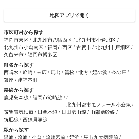
地図アプリで開く
市区町村から探す
福岡市東区
/
北九州市八幡西区
/
北九州市小倉北区
/
北九州市小倉南区
/
福岡市西区
/
古賀市
/
北九州市戸畑区
/
久留米市
/
福岡市博多区
町名から探す
西鳴水
/
箱崎
/
末広
/
馬出
/
筥松
/
北方
/
姪の浜
/
今の庄
/
銀座
/
津福本町
路線から探す
鹿児島本線
/
福岡市箱崎線
/
/
北九州都市モノレール小倉線
/
筑豊電気鉄道
/
日豊本線
/
日田彦山線
/
山陽新幹線
/
筑肥線
/
西鉄貝塚線
駅から探す
黒崎
/
箱崎
/
小倉
/
箱崎宮前
/
姪浜
/
馬出九大病院前
/