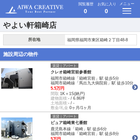
メニュー
閲覧履歴
お気に入り
0
0
やよい軒箱崎店
所在地
福岡県福岡市東区箱崎２丁目48-8
施設周辺の物件
賃貸｜アパート
クレオ箱崎宮前参番館
福岡市箱崎線「箱崎宮前」駅 徒歩5分
福岡市箱崎線「馬出九大病院前」駅 徒歩10分
5.5万円
間取:
1K＋1S(納戸)
建物面積:
- / 6.86坪
土地面積:
- / -
敷金/礼金:
0ヶ月/1ヶ月
賃貸｜アパート
ピュア箱崎東七番館
鹿児島本線「箱崎」駅 徒歩6分
福岡市箱崎線「箱崎宮前」駅 徒歩8分
5万円